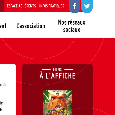
S
ESPACE ADHÉRENTS
INFOS PRATIQUES
Nos réseaux
ent
L’association
sociaux
FILMS
À L'AFFICHE
e à
in
e