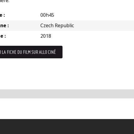
ière.
e :
00h45
ne :
Czech Republic
e :
2018
R LA FICHE DU FILM SUR ALLO CINÉ