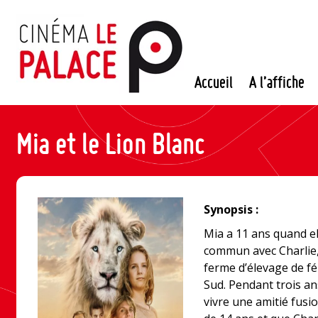
Passer
au
contenu
Accueil
A l’affiche
Mia et le Lion Blanc
Synopsis :
Mia a 11 ans quand el
commun avec Charlie,
ferme d’élevage de fé
Sud. Pendant trois an
vivre une amitié fusi