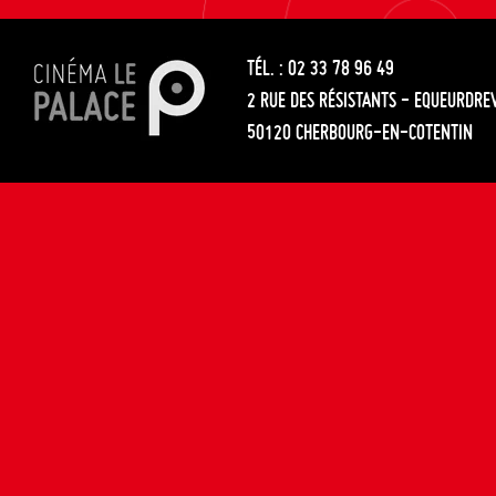
les
entre
articles
TÉL. : 02 33 78 96 49
les
2 RUE DES RÉSISTANTS - EQUEURDRE
articles
50120 CHERBOURG-EN-COTENTIN