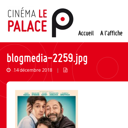
Passer
au
contenu
Accueil
A l’affiche
blogmedia-2259.jpg
14 décembre 2018
|