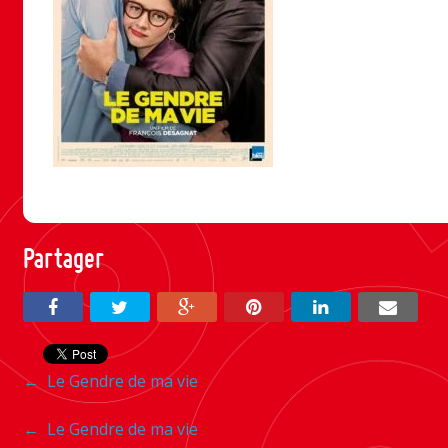
Partager
Navigation
←
Le Gendre de ma vie
entre
Navigation
←
Le Gendre de ma vie