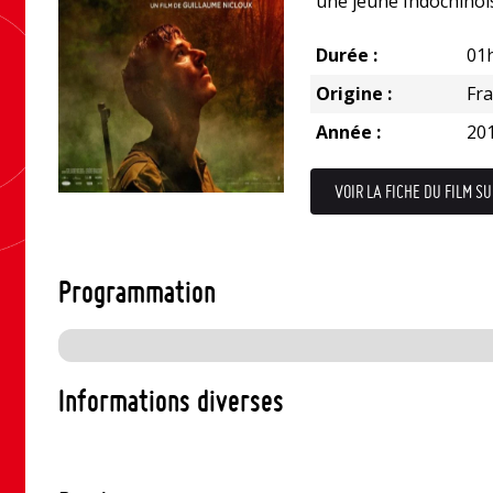
une jeune Indochinois
Durée :
01
Origine :
Fr
Année :
20
VOIR LA FICHE DU FILM SU
Programmation
Informations diverses