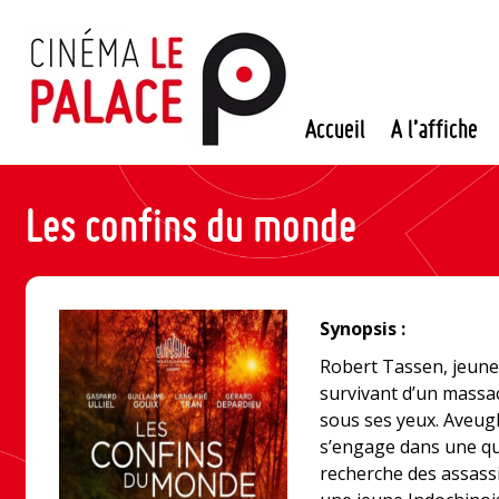
Passer
au
contenu
Accueil
A l’affiche
Les confins du monde
Synopsis :
Robert Tassen, jeune m
survivant d’un massac
sous ses yeux. Aveug
s’engage dans une quê
recherche des assassi