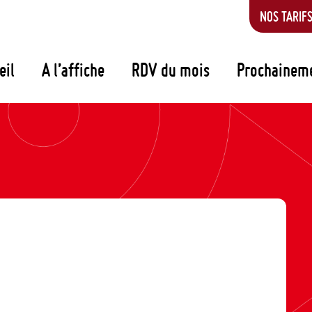
NOS TARIF
eil
A l’affiche
RDV du mois
Prochainem