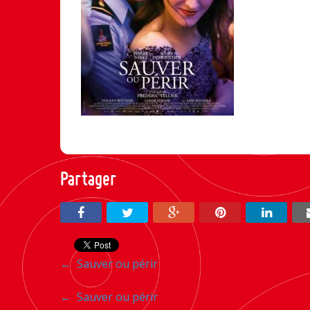
Partager
Navigation
←
Sauver ou périr
entre
Navigation
←
Sauver ou périr