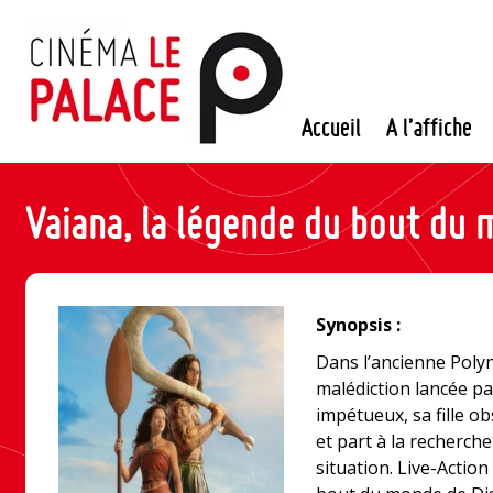
Passer
au
contenu
Accueil
A l’affiche
Vaiana, la légende du bout du
Synopsis :
Dans l’ancienne Polyn
malédiction lancée par
impétueux, sa fille ob
et part à la recherche
situation. Live-Action