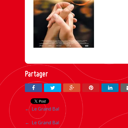
Partager
Navigation
←
Le Grand Bal
entre
Navigation
←
Le Grand Bal