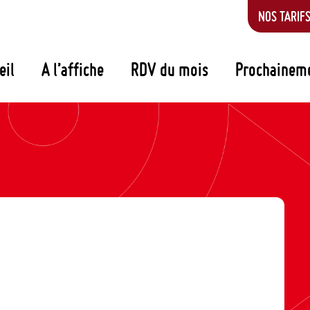
NOS TARIF
eil
A l’affiche
RDV du mois
Prochainem