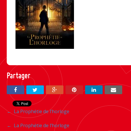
Partager
Navigation
←
La Prophétie de l’horloge
entre
Navigation
←
La Prophétie de l’horloge