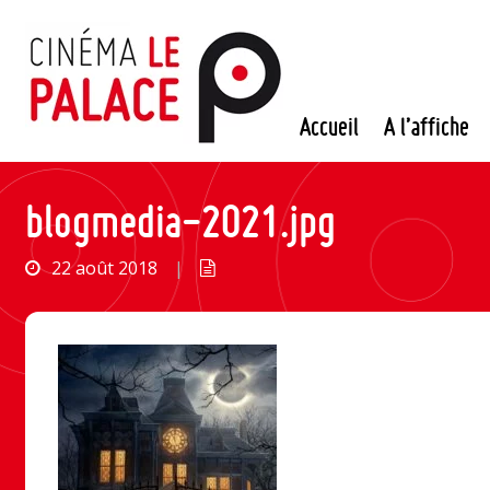
Passer
au
contenu
Accueil
A l’affiche
blogmedia-2021.jpg
22 août 2018
|