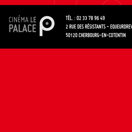
les
entre
articles
TÉL. : 02 33 78 96 49
les
2 RUE DES RÉSISTANTS - EQUEURDRE
articles
50120 CHERBOURG-EN-COTENTIN