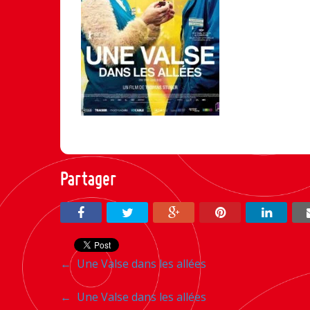
Partager
Navigation
←
Une Valse dans les allées
entre
Navigation
←
Une Valse dans les allées