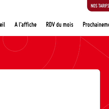
NOS TARIF
eil
A l’affiche
RDV du mois
Prochainem