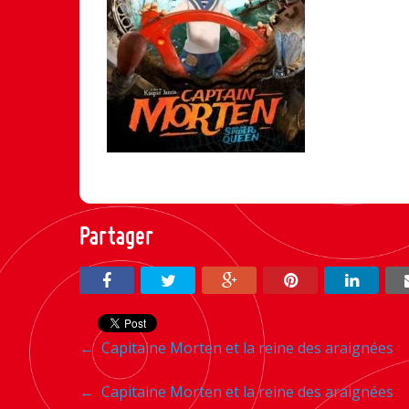
Partager
Navigation
←
Capitaine Morten et la reine des araignées
entre
Navigation
←
Capitaine Morten et la reine des araignées