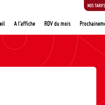
NOS TARIF
eil
A l’affiche
RDV du mois
Prochainem