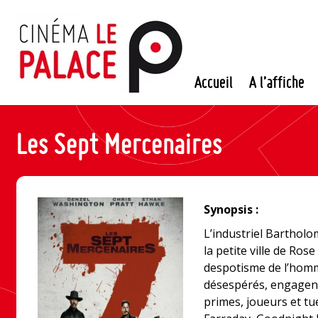
Passer
au
contenu
Accueil
A l’affiche
Les Sept Mercenaires
Synopsis :
L’industriel Barthol
la petite ville de Ros
despotisme de l’homme
désespérés, engagent
primes, joueurs et t