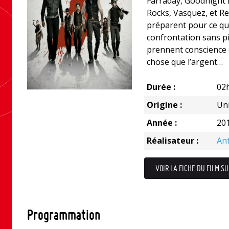
Farraday, Goodnight R
Rocks, Vasquez, et Red
préparent pour ce q
confrontation sans pi
prennent conscience q
chose que l’argent…
Durée :
02
Origine :
Uni
Année :
20
Réalisateur :
An
VOIR LA FICHE DU FILM SU
Programmation