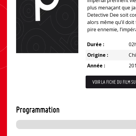
impérial prennent vie 
plus menaçant que jam
Detective Dee soit co
alors même qu’il doit 
pire ennemie, l’impér
Durée :
02
Origine :
Ch
Année :
20
VOIR LA FICHE DU FILM SU
Programmation