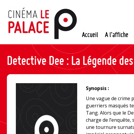
Passer
au
contenu
Accueil
A l’affiche
Detective Dee : La Légende des
Synopsis :
Une vague de crime p
guerriers masqués ter
Tang. Alors que le De
charge de l’enquête, 
une tournure surnatur