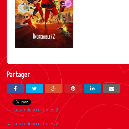
Partager
Navigation
←
Les Indestructibles 2
entre
Navigation
←
Les Indestructibles 2