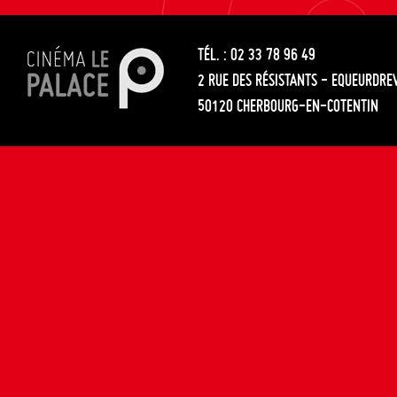
les
entre
articles
TÉL. : 02 33 78 96 49
les
2 RUE DES RÉSISTANTS - EQUEURDRE
articles
50120 CHERBOURG-EN-COTENTIN