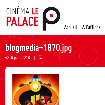
Passer
au
contenu
Accueil
A l’affiche
blogmedia-1870.jpg
8 juin 2018
|