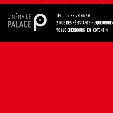
les
entre
articles
TÉL. : 02 33 78 96 49
les
2 RUE DES RÉSISTANTS - EQUEURDRE
articles
50120 CHERBOURG-EN-COTENTIN