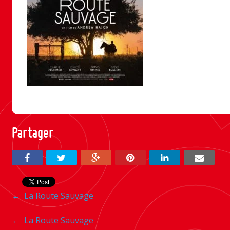
Partager
Navigation
←
La Route Sauvage
entre
Navigation
←
La Route Sauvage