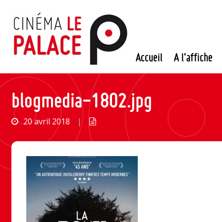
Passer
au
contenu
Accueil
A l’affiche
blogmedia-1802.jpg
20 avril 2018
|