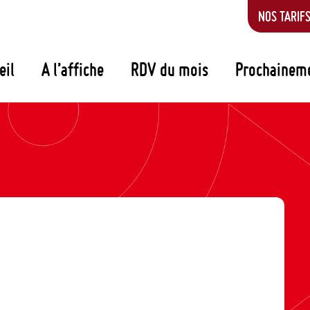
NOS TARIF
eil
A l’affiche
RDV du mois
Prochainem