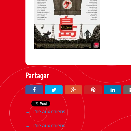
Partager
Navigation
←
L’île aux chiens
entre
Navigation
←
L’île aux chiens