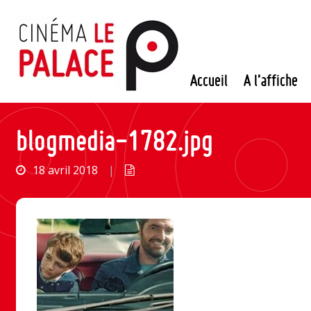
Passer
au
contenu
Accueil
A l’affiche
blogmedia-1782.jpg
18 avril 2018
|