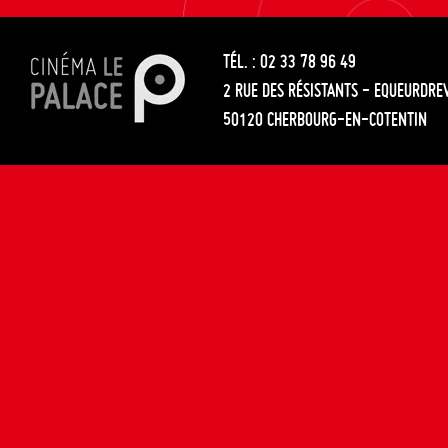
les
entre
articles
TÉL. : 02 33 78 96 49
les
2 RUE DES RÉSISTANTS - EQUEURDRE
articles
50120 CHERBOURG-EN-COTENTIN