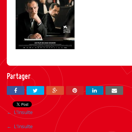
Partager
Navigation
←
L’Insulte
entre
Navigation
←
L’Insulte