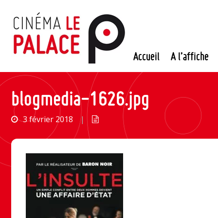
Passer
au
contenu
Accueil
A l’affiche
blogmedia-1626.jpg
3 février 2018
|