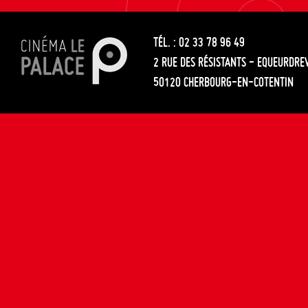
les
entre
articles
TÉL. : 02 33 78 96 49
les
2 RUE DES RÉSISTANTS - EQUEURDRE
articles
50120 CHERBOURG-EN-COTENTIN