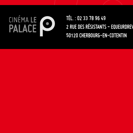
les
entre
articles
TÉL. : 02 33 78 96 49
les
2 RUE DES RÉSISTANTS - EQUEURDRE
articles
50120 CHERBOURG-EN-COTENTIN