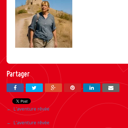
Partager
Navigation
←
L’aventure rêvée
entre
Navigation
←
L’aventure rêvée