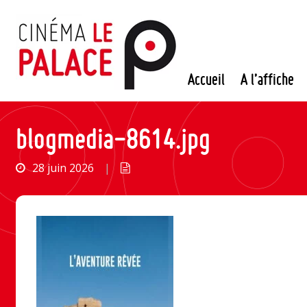
Passer
au
contenu
Accueil
A l’affiche
blogmedia-8614.jpg
28 juin 2026
|