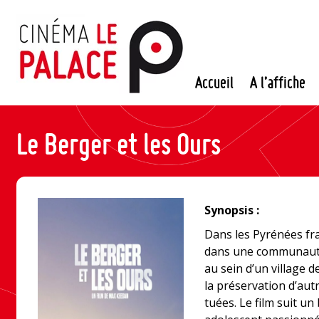
Passer
au
contenu
Accueil
A l’affiche
Le Berger et les Ours
Synopsis :
Dans les Pyrénées fra
dans une communauté 
au sein d’un village 
la préservation d’aut
tuées. Le film suit un 