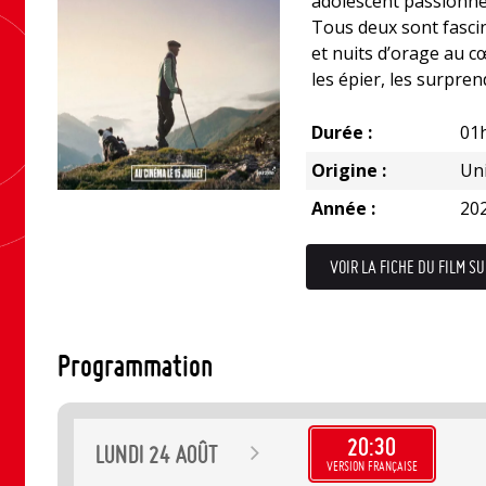
adolescent passionné 
Tous deux sont fascin
et nuits d’orage au c
les épier, les surpren
Durée :
01
Origine :
Uni
Année :
20
VOIR LA FICHE DU FILM SU
Programmation
20:30
LUNDI
24
AOÛT
VERSION FRANÇAISE