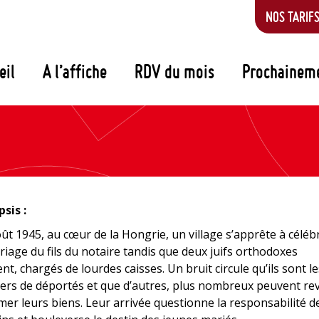
NOS TARIF
eil
A l’affiche
RDV du mois
Prochainem
sis :
ût 1945, au cœur de la Hongrie, un village s’apprête à céléb
riage du fils du notaire tandis que deux juifs orthodoxes
ent, chargés de lourdes caisses. Un bruit circule qu’ils sont l
iers de déportés et que d’autres, plus nombreux peuvent re
mer leurs biens. Leur arrivée questionne la responsabilité d