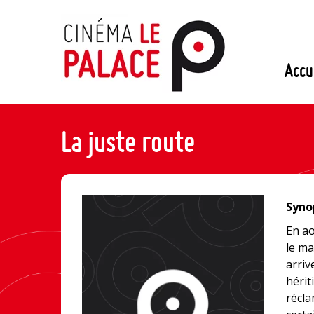
Passer
au
contenu
Accu
La juste route
Synop
En ao
le ma
arriv
hérit
récla