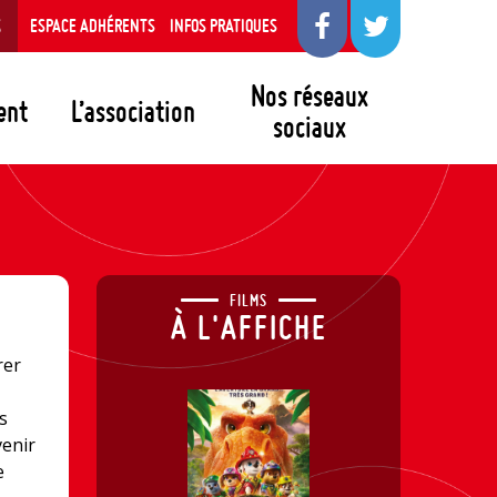
S
ESPACE ADHÉRENTS
INFOS PRATIQUES
Nos réseaux
ent
L’association
sociaux
FILMS
À L'AFFICHE
rer
es
venir
e