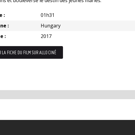
ins et bouleverse le destin des jeunes mariés.
e :
01h31
ne :
Hungary
e :
2017
R LA FICHE DU FILM SUR ALLO CINÉ