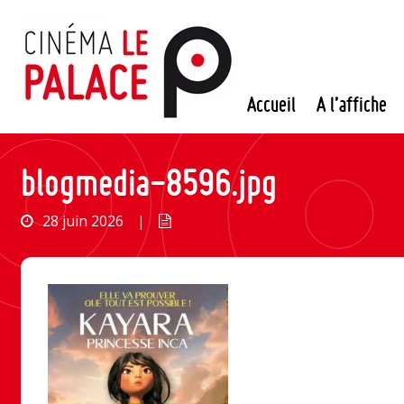
Passer
au
contenu
Accueil
A l’affiche
blogmedia-8596.jpg
28 juin 2026
|