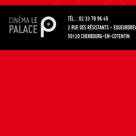
les
entre
articles
TÉL. : 02 33 78 96 49
les
2 RUE DES RÉSISTANTS - EQUEURDRE
articles
50120 CHERBOURG-EN-COTENTIN