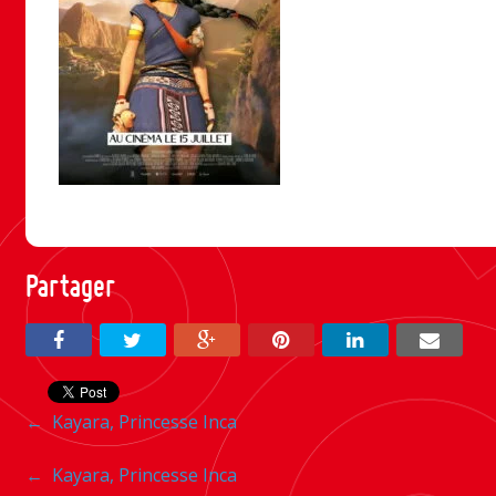
Partager
Navigation
←
Kayara, Princesse Inca
entre
Navigation
←
Kayara, Princesse Inca