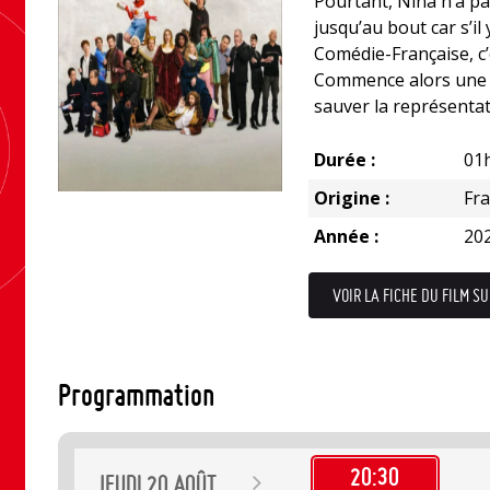
Pourtant, Nina n’a pas
jusqu’au bout car s’il 
Comédie-Française, c’
Commence alors une 
sauver la représentat
Durée :
01
Origine :
Fr
Année :
20
VOIR LA FICHE DU FILM SU
Programmation
20:30
JEUDI
20
AOÛT