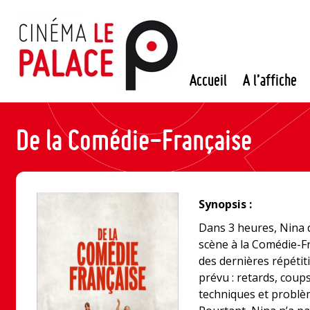
Passer
au
contenu
Accueil
A l’affiche
De la Comédie-Française
Synopsis :
Dans 3 heures, Nina 
scène à la Comédie-Fr
des dernières répéti
prévu : retards, coup
techniques et problè