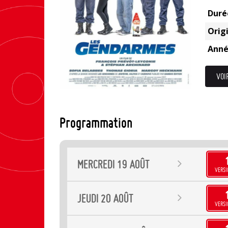
Duré
Origi
Anné
VOI
Programmation
MERCREDI
19
AOÛT
VERSI
JEUDI
20
AOÛT
VERSI