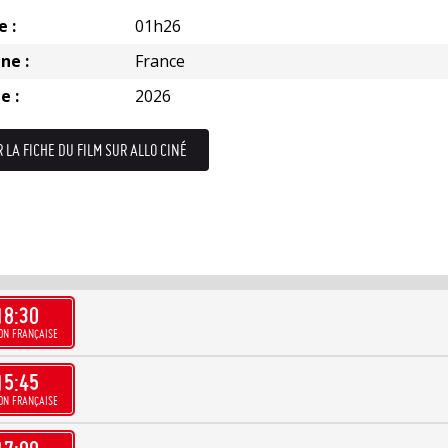
e :
01h26
ne :
France
e :
2026
R LA FICHE DU FILM SUR ALLO CINÉ
18:30
ON FRANÇAISE
15:45
ON FRANÇAISE