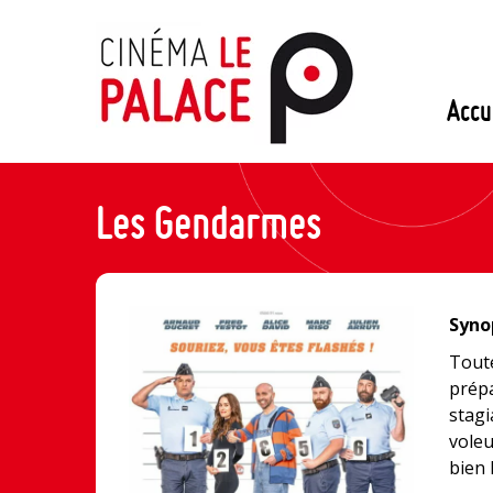
Passer
au
contenu
Accu
Les Gendarmes
Synop
Tout
prépa
stagi
voleu
bien 