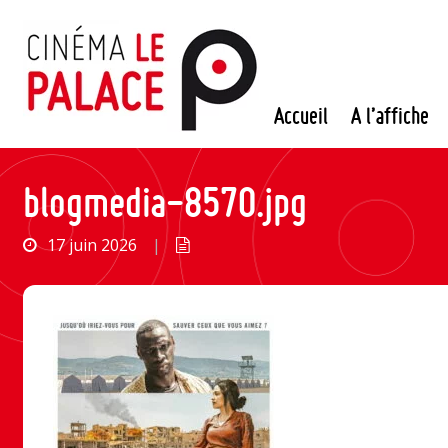
Passer
au
contenu
Accueil
A l’affiche
blogmedia-8570.jpg
17 juin 2026
|