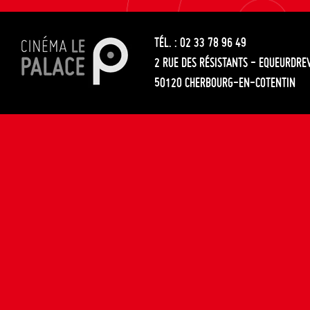
les
entre
articles
TÉL. : 02 33 78 96 49
les
2 RUE DES RÉSISTANTS - EQUEURDRE
articles
50120 CHERBOURG-EN-COTENTIN