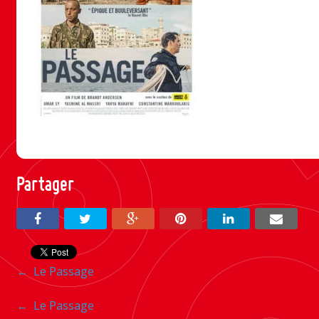
Partager
Navigation
←
Le Passage
entre
Navigation
←
Le Passage