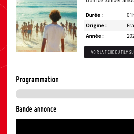
train de tomber amou
Durée :
01
Origine :
Fr
Année :
20
VOIR LA FICHE DU FILM SU
Programmation
Bande annonce