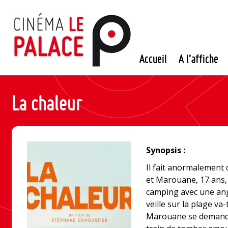
Passer
au
contenu
Accueil
A l’affiche
La chaleur
Synopsis :
Il fait anormalement 
et Marouane, 17 ans,
camping avec une angoi
veille sur la plage va
Marouane se demande p