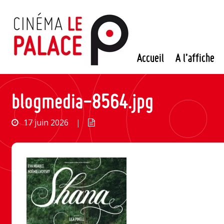
Passer
au
contenu
Accueil
A l’affiche
blogmedia-8564.jpg
17 juin 2026
|