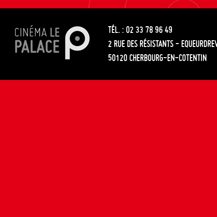
les
entre
articles
TÉL. : 02 33 78 96 49
les
2 RUE DES RÉSISTANTS - EQUEURDRE
articles
50120 CHERBOURG-EN-COTENTIN