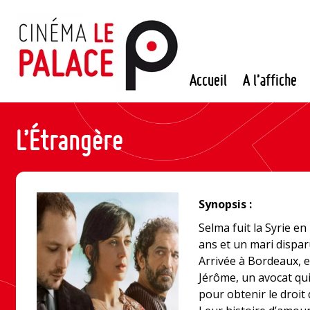
Passer
au
contenu
Accueil
A l’affiche
L’Étrangère
Synopsis :
Selma fuit la Syrie en l
ans et un mari disparu
Arrivée à Bordeaux, 
Jérôme, un avocat qu
pour obtenir le droit 