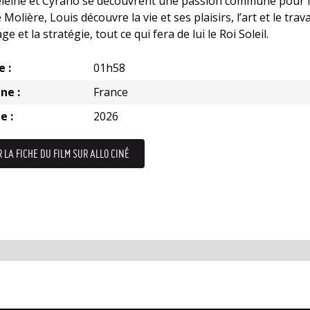
leine et Cyrano se découvrent une passion commune pour 
 Molière, Louis découvre la vie et ses plaisirs, l’art et le travai
ge et la stratégie, tout ce qui fera de lui le Roi Soleil.
e :
01h58
ne :
France
e :
2026
R LA FICHE DU FILM SUR ALLO CINÉ