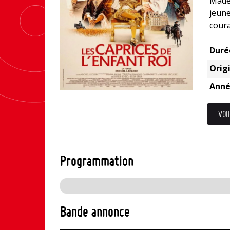
Made
jeune
coura
Duré
Origi
Anné
VOI
Programmation
Bande annonce