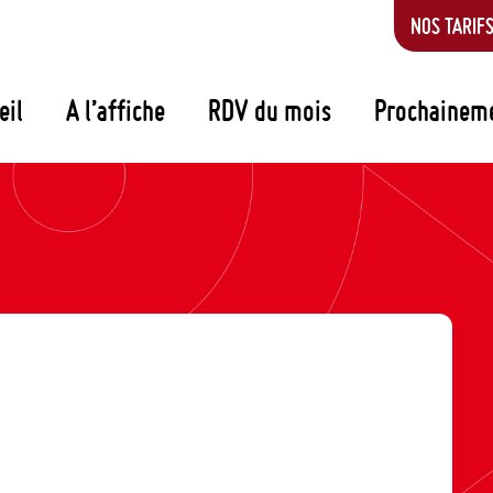
NOS TARIF
eil
A l’affiche
RDV du mois
Prochainem