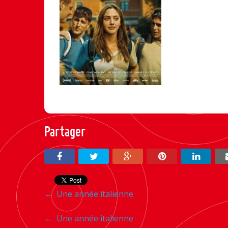
Partager
Navigation
←
Une année italienne
entre
Navigation
←
Une année italienne