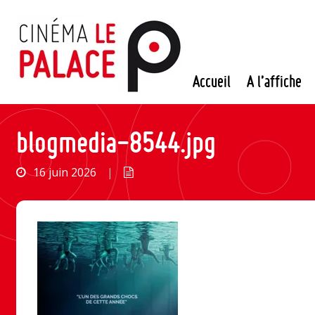
Passer
au
contenu
Accueil
A l’affiche
blogmedia-8544.jpg
16 juin 2026
|