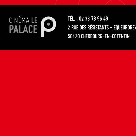
les
entre
articles
TÉL. : 02 33 78 96 49
les
2 RUE DES RÉSISTANTS - EQUEURDRE
articles
50120 CHERBOURG-EN-COTENTIN