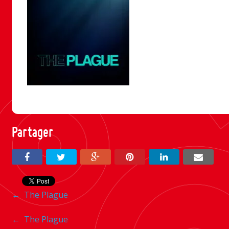
Partager
Navigation
←
The Plague
entre
Navigation
←
The Plague