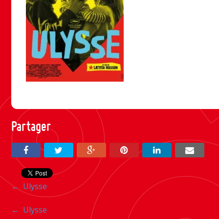
Partager
Navigation
←
Ulysse
entre
Navigation
←
Ulysse