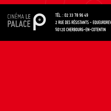
les
entre
articles
TÉL. : 02 33 78 96 49
les
2 RUE DES RÉSISTANTS - EQUEURDRE
articles
50120 CHERBOURG-EN-COTENTIN