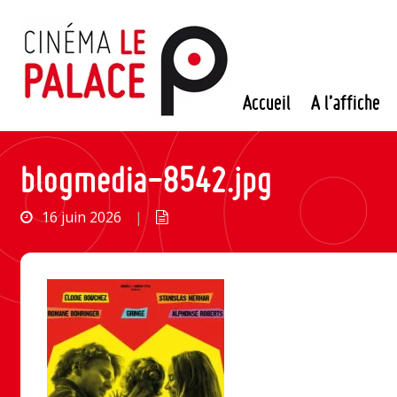
Passer
au
contenu
Accueil
A l’affiche
blogmedia-8542.jpg
16 juin 2026
|