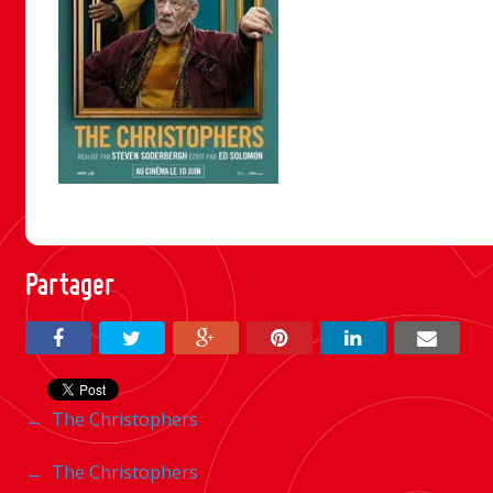
Partager
Navigation
←
The Christophers
entre
Navigation
←
The Christophers