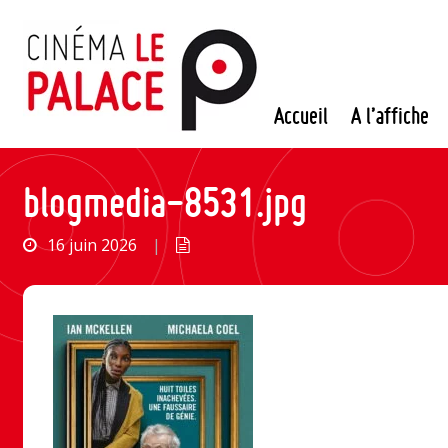
Passer
au
contenu
Accueil
A l’affiche
blogmedia-8531.jpg
16 juin 2026
|