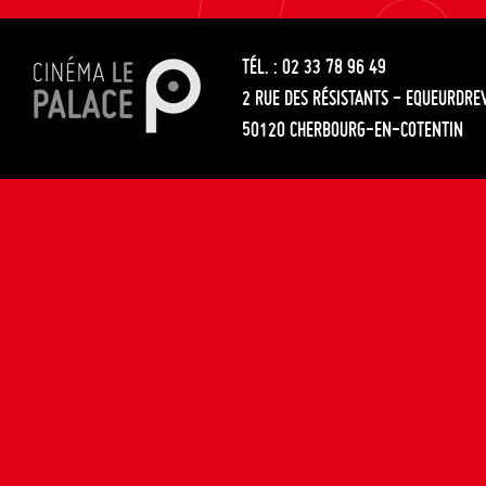
les
entre
articles
TÉL. : 02 33 78 96 49
les
2 RUE DES RÉSISTANTS - EQUEURDRE
articles
50120 CHERBOURG-EN-COTENTIN