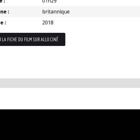
e :
01h29
ne :
britannique
e :
2018
R LA FICHE DU FILM SUR ALLO CINÉ