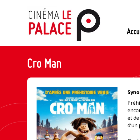
Passer
au
contenu
Accu
Cro Man
Synop
Préhi
encor
et de
d’un 