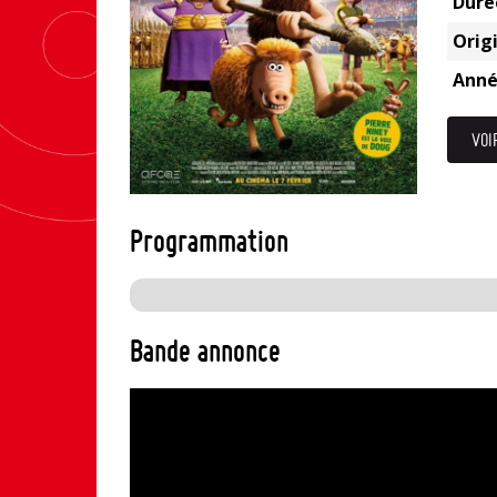
Duré
Origi
Anné
VOI
Programmation
Bande annonce