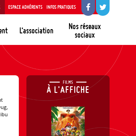
S
ESPACE ADHÉRENTS
INFOS PRATIQUES
Nos réseaux
ent
L’association
sociaux
FILMS
À L'AFFICHE
nt
Dug,
ribu