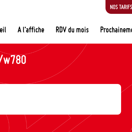
NOS TARIF
eil
A l’affiche
RDV du mois
Prochainem
p/w780