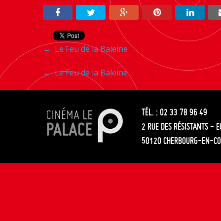
Navigation
←
Le Feu de la Baleine
entre
Navigation
←
Le Feu de la Baleine
les
entre
articles
TÉL. : 02 33 78 96 49
les
2 RUE DES RÉSISTANTS - 
articles
50120 CHERBOURG-EN-CO