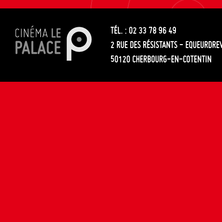
les
entre
articles
TÉL. : 02 33 78 96 49
les
2 RUE DES RÉSISTANTS - EQUEURDRE
articles
50120 CHERBOURG-EN-COTENTIN