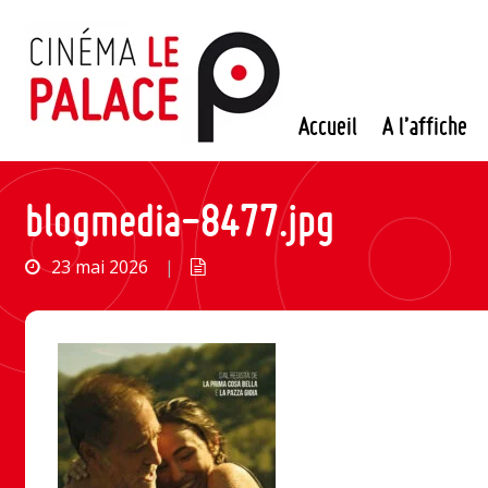
Passer
au
contenu
Accueil
A l’affiche
blogmedia-8477.jpg
23 mai 2026
|