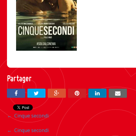
Partager
Navigation
←
Cinque secondi
entre
Navigation
←
Cinque secondi