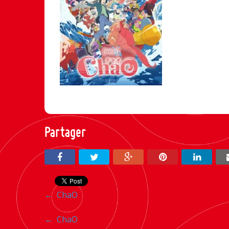
Partager
Navigation
←
ChaO
entre
Navigation
←
ChaO