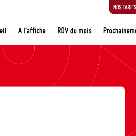
NOS TARIF
eil
A l’affiche
RDV du mois
Prochainem