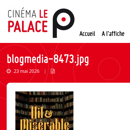
Passer
au
contenu
Accueil
A l’affiche
blogmedia-8473.jpg
23 mai 2026
|