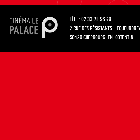
les
entre
articles
TÉL. : 02 33 78 96 49
les
2 RUE DES RÉSISTANTS - EQUEURDRE
articles
50120 CHERBOURG-EN-COTENTIN