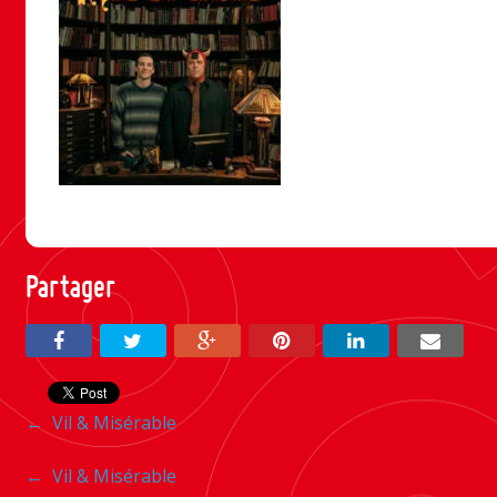
Partager
Navigation
←
Vil & Misérable
entre
Navigation
←
Vil & Misérable