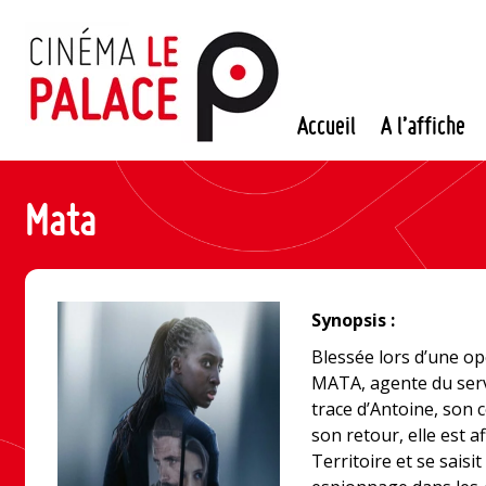
Passer
au
contenu
Accueil
A l’affiche
Mata
Synopsis :
Blessée lors d’une op
MATA, agente du servi
trace d’Antoine, son
son retour, elle est a
Territoire et se saisi