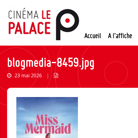
Passer
au
contenu
Accueil
A l’affiche
blogmedia-8459.jpg
23 mai 2026
|