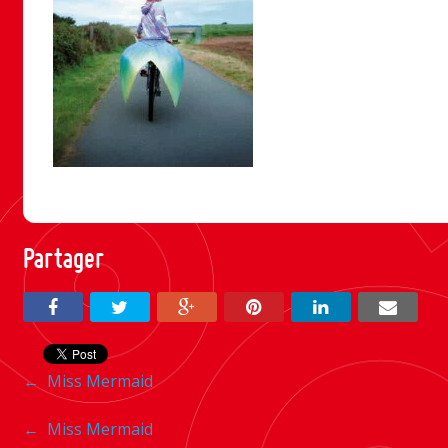
Partager
Navigation
←
Miss Mermaid
entre
Navigation
←
Miss Mermaid