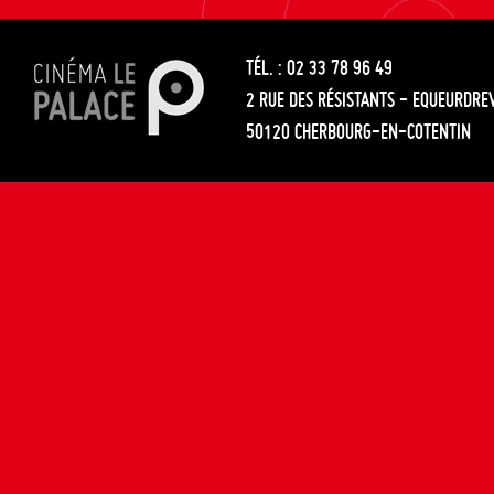
les
entre
articles
TÉL. : 02 33 78 96 49
les
2 RUE DES RÉSISTANTS - EQUEURDRE
articles
50120 CHERBOURG-EN-COTENTIN