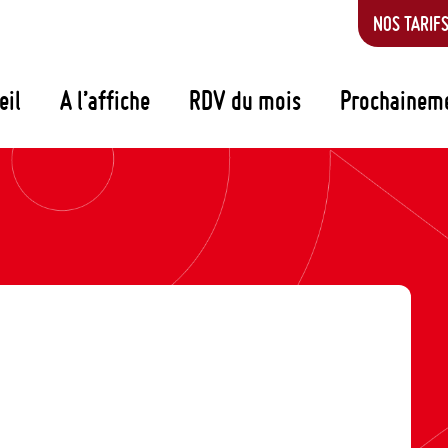
NOS TARIF
eil
A l’affiche
RDV du mois
Prochainem