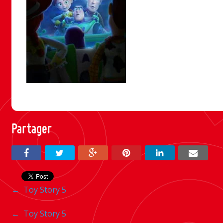
Partager
Navigation
←
Toy Story 5
entre
Navigation
←
Toy Story 5