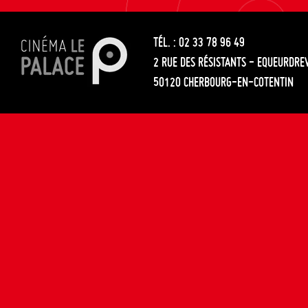
les
entre
articles
TÉL. : 02 33 78 96 49
les
2 RUE DES RÉSISTANTS - EQUEURDRE
articles
50120 CHERBOURG-EN-COTENTIN