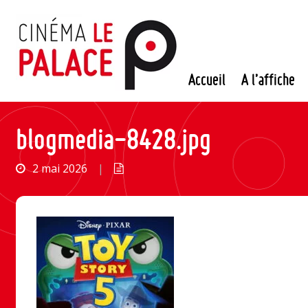
Passer
au
contenu
Accueil
A l’affiche
blogmedia-8428.jpg
2 mai 2026
|