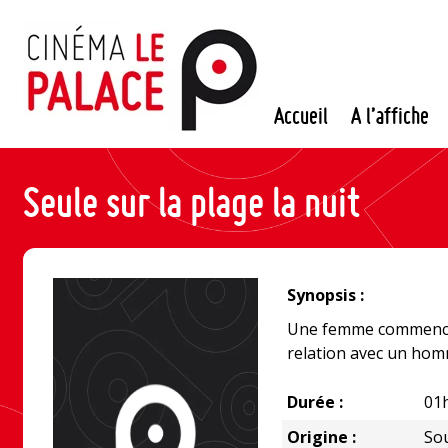
Passer
au
contenu
Accueil
A l’affiche
Seule sur la plage la nuit
Synopsis :
Une femme commence 
relation avec un hom
Durée :
01
Origine :
So