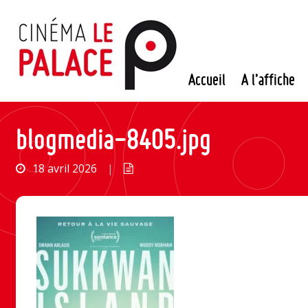
Passer
au
contenu
Accueil
A l’affiche
blogmedia-8405.jpg
18 avril 2026
|