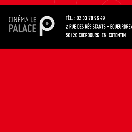
les
entre
articles
TÉL. : 02 33 78 96 49
les
2 RUE DES RÉSISTANTS - EQUEURDRE
articles
50120 CHERBOURG-EN-COTENTIN