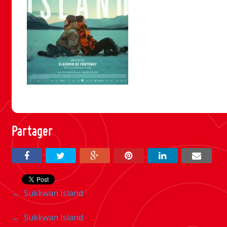
Partager
Navigation
←
Sukkwan Island
entre
Navigation
←
Sukkwan Island