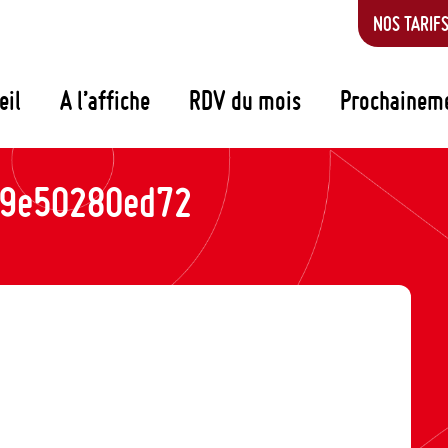
NOS TARIF
eil
A l’affiche
RDV du mois
Prochainem
29e50280ed72