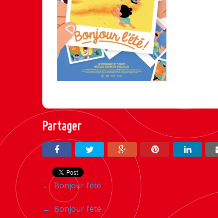
Partager
Navigation
←
Bonjour l’été
entre
Navigation
←
Bonjour l’été