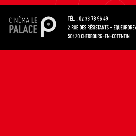
les
entre
articles
TÉL. : 02 33 78 96 49
les
2 RUE DES RÉSISTANTS - EQUEURDRE
articles
50120 CHERBOURG-EN-COTENTIN