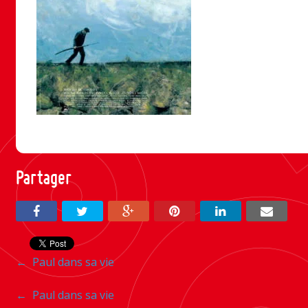
Partager
Navigation
←
Paul dans sa vie
entre
Navigation
←
Paul dans sa vie