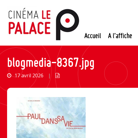
Passer
au
contenu
Accueil
A l’affiche
blogmedia-8367.jpg
17 avril 2026
|