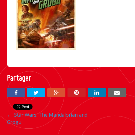
Partager
Navigation
←
Star Wars: The Mandalorian and
Grogu
entre