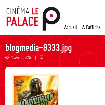
Passer
au
contenu
Accueil
A l’affiche
blogmedia-8333.jpg
1 avril 2026
|