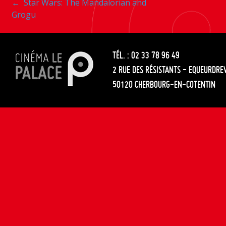
Navigation
←
Star Wars: The Mandalorian and
les
Grogu
entre
articles
les
TÉL. : 02 33 78 96 49
articles
2 RUE DES RÉSISTANTS - EQUEURDRE
50120 CHERBOURG-EN-COTENTIN