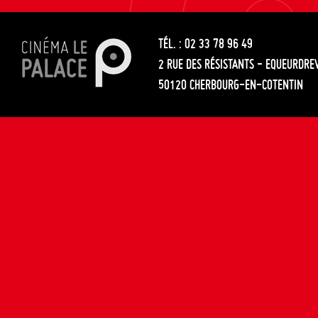
les
entre
articles
TÉL. : 02 33 78 96 49
les
2 RUE DES RÉSISTANTS - EQUEURDRE
articles
50120 CHERBOURG-EN-COTENTIN