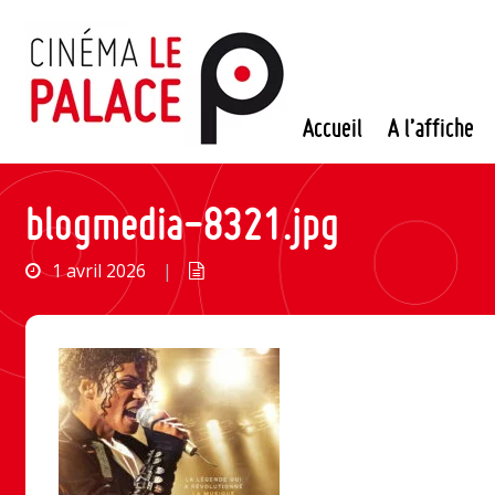
Passer
au
contenu
Accueil
A l’affiche
blogmedia-8321.jpg
1 avril 2026
|