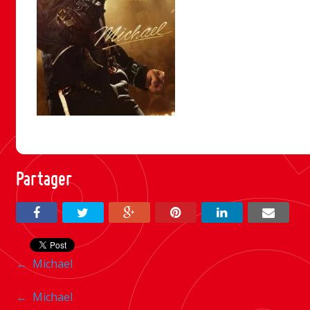
Partager
Navigation
←
Michael
entre
Navigation
←
Michael