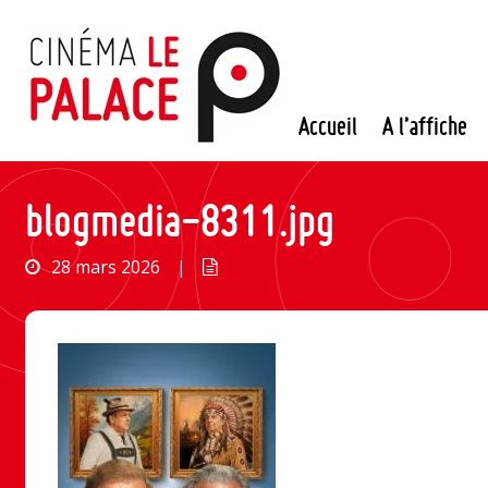
Passer
au
contenu
Accueil
A l’affiche
blogmedia-8311.jpg
28 mars 2026
|