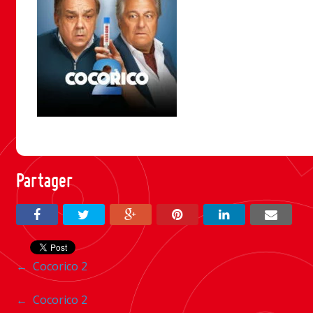
Partager
Navigation
←
Cocorico 2
entre
Navigation
←
Cocorico 2