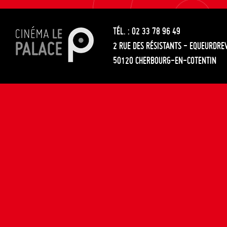
les
entre
articles
TÉL. : 02 33 78 96 49
les
2 RUE DES RÉSISTANTS - EQUEURDRE
articles
50120 CHERBOURG-EN-COTENTIN