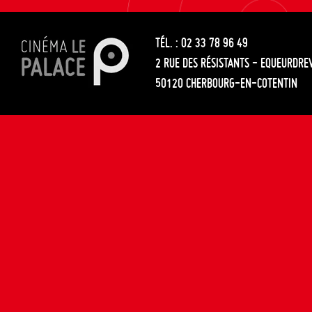
les
entre
articles
TÉL. : 02 33 78 96 49
les
2 RUE DES RÉSISTANTS - EQUEURDRE
articles
50120 CHERBOURG-EN-COTENTIN