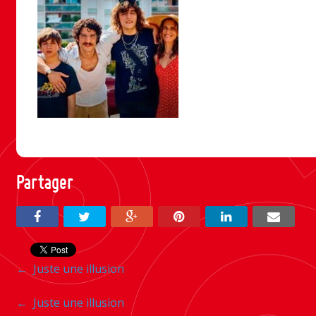
Partager
Navigation
←
Juste une illusion
entre
Navigation
←
Juste une illusion