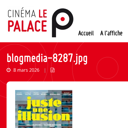
Passer
au
contenu
Accueil
A l’affiche
blogmedia-8287.jpg
8 mars 2026
|