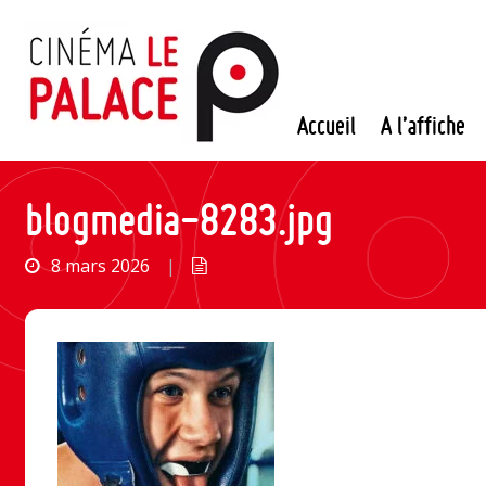
Passer
au
contenu
Accueil
A l’affiche
blogmedia-8283.jpg
8 mars 2026
|