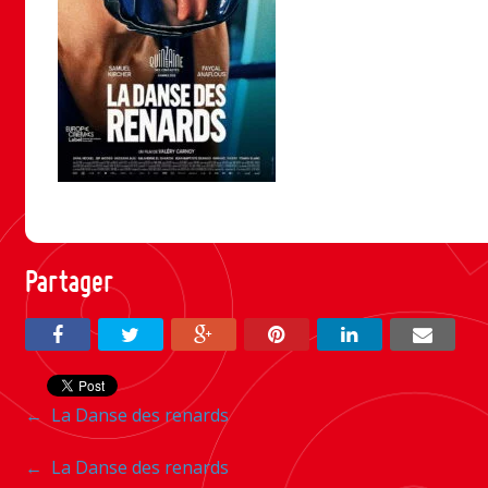
Partager
Navigation
←
La Danse des renards
entre
Navigation
←
La Danse des renards