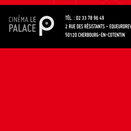
les
entre
articles
TÉL. : 02 33 78 96 49
les
2 RUE DES RÉSISTANTS - EQUEURDRE
articles
50120 CHERBOURG-EN-COTENTIN